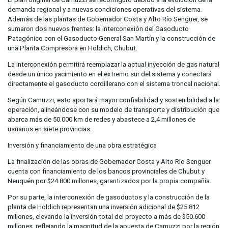
demanda regional y a nuevas condiciones operativas del sistema.
Además de las plantas de Gobernador Costa y Alto Río Senguer, se
sumaron dos nuevos frentes: la interconexión del Gasoducto
Patagónico con el Gasoducto General San Martín y la construcción de
una Planta Compresora en Holdich, Chubut.
La interconexión permitirá reemplazar la actual inyección de gas natural
desde un único yacimiento en el extremo sur del sistema y conectará
directamente el gasoducto cordillerano con el sistema troncal nacional.
Según Camuzzi, esto aportará mayor confiabilidad y sostenibilidad a la
operación, alineándose con su modelo de transporte y distribución que
abarca más de 50.000 km de redes y abastece a 2,4 millones de
usuarios en siete provincias.
Inversión y financiamiento de una obra estratégica
La finalización de las obras de Gobernador Costa y Alto Río Senguer
cuenta con financiamiento de los bancos provinciales de Chubut y
Neuquén por $24.800 millones, garantizados por la propia compañía.
Por su parte, la interconexión de gasoductos y la construcción de la
planta de Holdich representan una inversión adicional de $25.812
millones, elevando la inversión total del proyecto a más de $50.600
millones, reflejando la magnitud de la apuesta de Camuzzi por la región